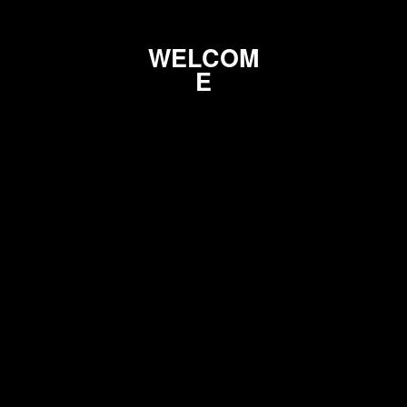
O
M
E