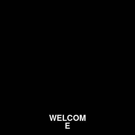
L
C
O
M
E