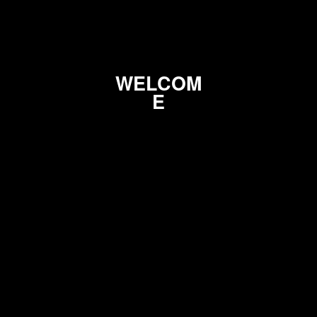
O
M
E